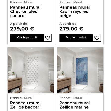
Panneau Mural
Panneau Mural
Panneau mural
Panneau mural
Chevron bleu
Kaolin rayures
canard
beige
A partir de
A partir de
Prix
Prix
279,00 €
279,00 €
favorite_border
favorite_border
favorite_border
favorite_border
Voir le produit
Voir le produit
Panneau Mural
Panneau Mural
Panneau mural
Panneau mural
Zellige baccari
Zellige marine