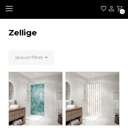
0
Zellige

(aucun filtre)