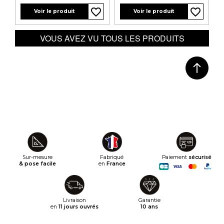
favorite_border
favorite_border
favorite_border
favorite_border
Voir le produit
Voir le produit
VOUS AVEZ VU TOUS LES PRODUITS
Sur-mesure
Fabriqué
Paiement
sécurisé
& pose facile
en
France
Livraison
Garantie
en
11 jours ouvrés
10 ans