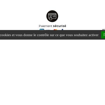
Paiement
sécurisé
e
s cookies et vous donne le contrôle sur ce que vous souhaitez activer
Catégories
Votre c
Infos pratiques
Informatio
Accessoire
Command
Crédence
Avoirs
Nouveauté
Adresses
Panneau mural
Bons de r
Piece
Mes alerte