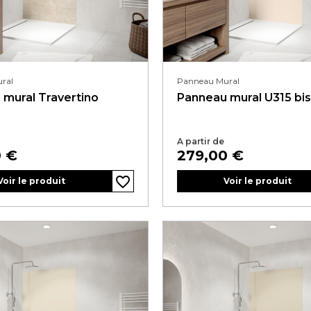
ral
Panneau Mural
mural Travertino
Panneau mural U315 bi
A partir de
Prix
0 €
279,00 €
favorite_border
favorite_border
favorite_border
favorite_border
favorite_border
Voir le produit
Voir le produit