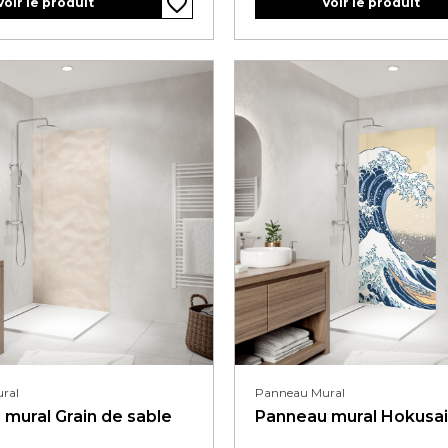
favorite_border
favorite_border
favorite_border
favorite_border
favorite_border
Voir le produit
Voir le produit
ral
Panneau Mural
mural Grain de sable
Panneau mural Hokusai