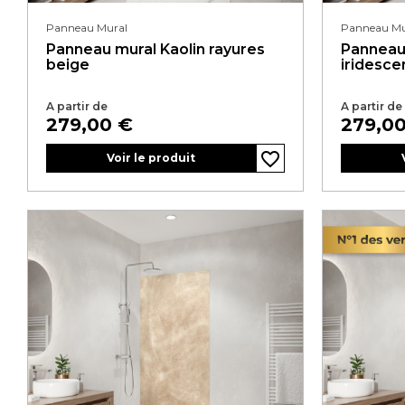
Panneau Mural
Panneau Mu
Panneau mural Kaolin rayures
Panneau
beige
iridesce
A partir de
A partir de
Prix
Prix
279,00 €
279,0
favorite_border
favorite_border
favorite_border
favorite_border
favorite_border
Voir le produit