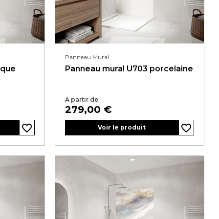
Panneau Mural
sque
Panneau mural U703 porcelaine
A partir de
Prix
279,00 €
favorite_border
favorite_border
favorite_border
favorite_border
favorite_border
favorite_border
favorite_border
favorite_border
favorite_border
favorite_border
Voir le produit