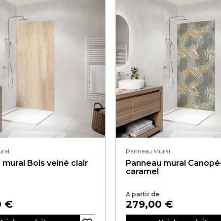
ral
Panneau Mural
mural Bois veiné clair
Panneau mural Canopé
caramel
A partir de
Prix
0 €
279,00 €