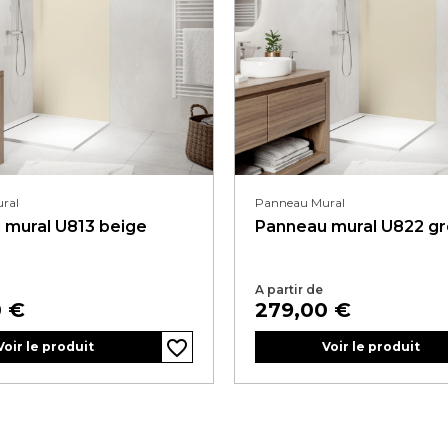
ral
Panneau Mural
 mural U813 beige
Panneau mural U822 g
A partir de
Prix
0 €
279,00 €
favorite_border
favorite_border
Voir le produit
Voir le produit