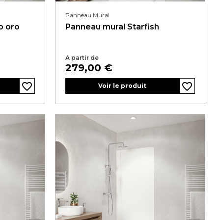
Panneau Mural
o oro
Panneau mural Starfish
A partir de
Prix
279,00 €
favorite_border
favorite_border
favorite_border
favorite_border
favorite_border
favorite_border
favorite_border
favorite_border
favorite_border
favorite_border
Voir le produit