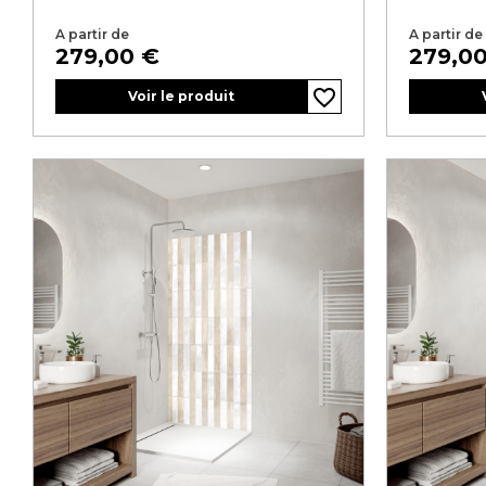
A partir de
A partir de
Prix
Prix
279,00 €
279,0
favorite_border
favorite_border
favorite_border
favorite_border
favorite_border
Voir le produit