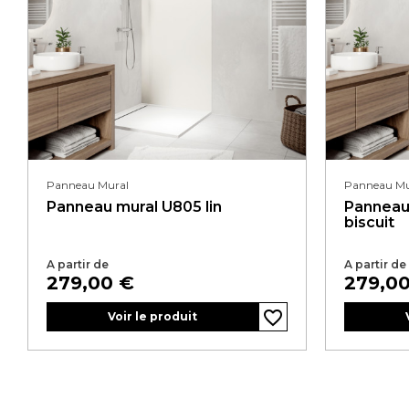
Panneau Mural
Panneau Mu
Panneau mural U805 lin
Panneau
biscuit
A partir de
A partir de
Prix
Prix
279,00 €
279,0
favorite_border
favorite_border
Voir le produit