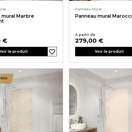
ral
Panneau Mural
 mural Marbre
Panneau mural Marocc
nt
A partir de
Prix
0 €
279,00 €
favorite_border
favorite_border
favorite_border
favorite_border
favorite_border
Voir le produit
Voir le produit