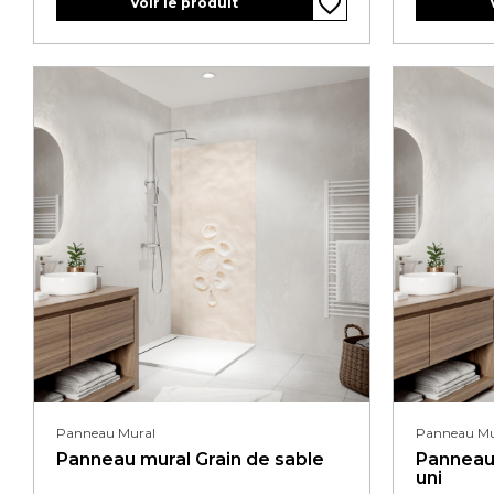
favorite_border
favorite_border
favorite_border
favorite_border
favorite_border
Voir le produit
Panneau Mural
Panneau Mu
Panneau mural Grain de sable
Panneau 
uni