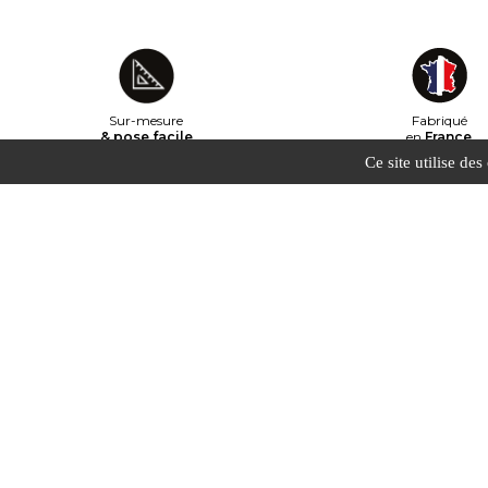
Sur-mesure
Fabriqué
& pose facile
en
France
Ce site utilise de
Informations
Livraison
A propos
Nouveaux produits