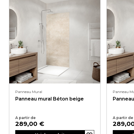
Panneau Mural
Panneau Mu
Panneau mural Béton beige
Panneau 
A partir de
A partir de
Prix
Prix
289,00 €
289,0