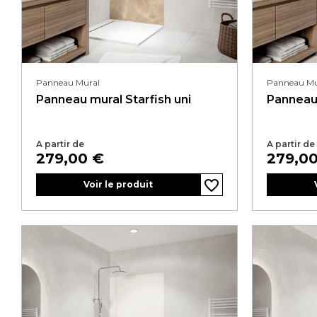
Panneau Mural
Panneau Mu
Panneau mural Starfish uni
Panneau 
A partir de
A partir de
Prix
Prix
279,00 €
279,0
favorite_border
favorite_border
favorite_border
favorite_border
favorite_border
Voir le produit