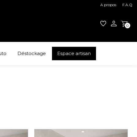
A propos
F.A.Q
0
uto
Déstockage
Espace artisan