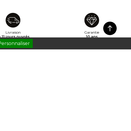
Livraison
Garantie
n
11 jours ouvrés
10 ans
Personnaliser
ompte
Contactez-nous
14 rue du Haut de la Cruppe
ns personnelles
59650 Villeneuve d’Ascq, France
es
Facebook
YouTube
Pinterest
Instagram
Contact
éduction
s