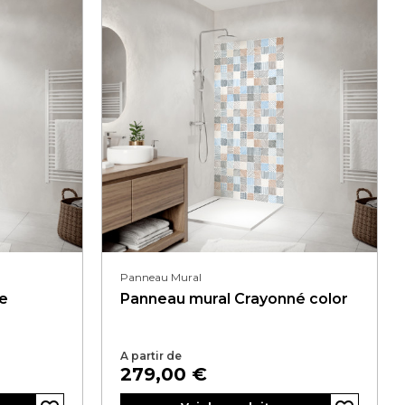
Panneau Mural
e
Panneau mural Crayonné color
A partir de
Prix
279,00 €