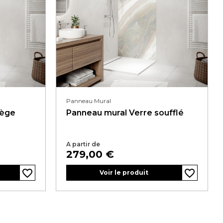
Panneau Mural
rège
Panneau mural Verre soufflé
A partir de
Prix
279,00 €
favorite_border
favorite_border
favorite_border
favorite_border
Voir le produit